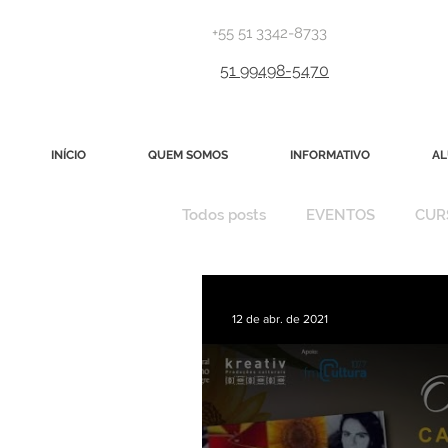
+55 51 3342-8733
51 99498-5470
INÍCIO
QUEM SOMOS
INFORMATIVO
AL
Todos posts
EVENTOS
CUR
EXPOSIÇÃO 25
12 de abr. de 2021