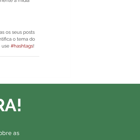
mente a mídia 
as os seus posts 
tifica o tema do 
 use 
#hashtags
!
RA!
obre as