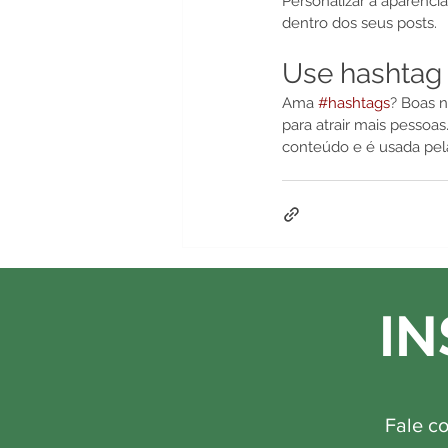
Personalizar a aparênci
dentro dos seus posts. 
Use hashtag
Ama 
#hashtags
? Boas n
para atrair mais pessoa
conteúdo e é usada pela
IN
Fale c