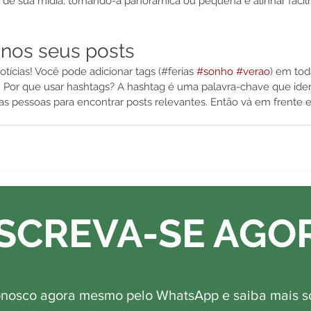
a de sua mídia, tornando-a panorâmica ou pequena e alinhar facil
 nos seus posts
otícias! Você pode adicionar tags (#ferias 
#sonho
#verao
) em tod
s. Por que usar hashtags? A hashtag é uma palavra-chave que iden
s pessoas para encontrar posts relevantes. Então vá em frente e
SCREVA-SE AGO
onosco agora mesmo pelo WhatsApp e saiba mais s