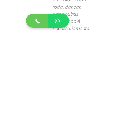
roda, dançar, 
entre outras 
coisas, não é 
necessariamente
 levar adiante 
essas atividades 
de forma 
artística 
profissional. 
Antes de tudo, é 
a forma de se 
encontrar, 
conviver e, 
mesmo, de se 
divertir.” 
(Depoimento de 
Denis Gerson 
Simões 