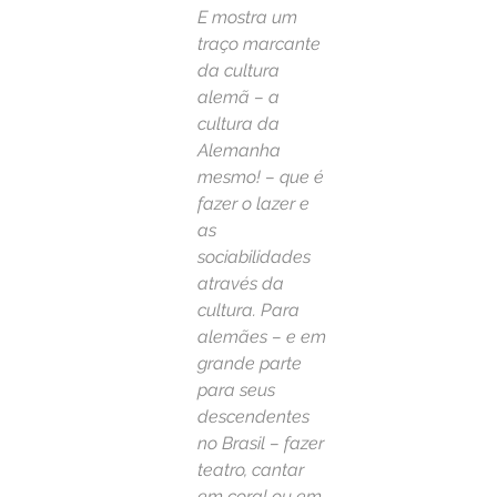
E mostra um 
traço marcante 
da cultura 
alemã – a 
cultura da 
Alemanha 
mesmo! – que é 
fazer o lazer e 
as 
sociabilidades 
através da 
cultura. Para 
alemães – e em 
grande parte 
para seus 
descendentes 
no Brasil – fazer 
teatro, cantar 
em coral ou em 