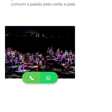
comum a paixão pelo canto e pela
amizade. Reunimo-nos todas as
noites de...
Expresso 25
Grupo Musical O Expresso 25 é um
dos mais longevos grupos do Centro
Cultural 25 de Julho. Nasceu em 1964