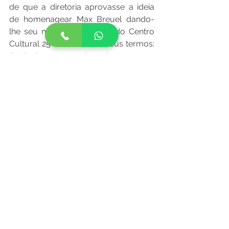
de que a diretoria aprovasse a ideia 
de homenagear Max Breuel dando-
lhe seu nome a uma sala do Centro 
Cultural 25 de Julho. Em seus termos: 
“Mais do que uma justa homenagem, 
gratidão por sua sempre enorme 
dedicação às causas da cultura e 
tradições deixadas pelos que nos 
antecederam.”
INSCREVA-SE
AGORA!