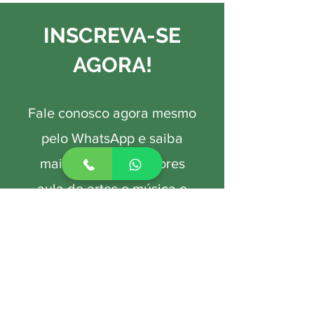
INSCREVA-SE
AGORA!
Fale conosco agora mesmo
pelo WhatsApp e saiba
mais sobre as melhores
aula de artes e música e
idiomas da região.
Professores altamente
capacitados e dedicados
esperam você.