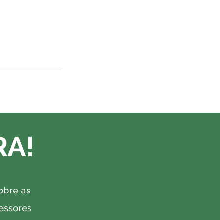
RA!
obre as
fessores