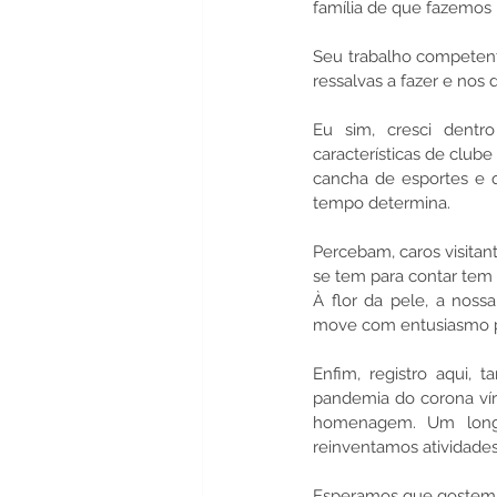
família de que fazemos 
Seu trabalho competente
ressalvas a fazer e nos 
Eu sim, cresci dentro
características de clube
cancha de esportes e qu
tempo determina.
Percebam, caros visitant
se tem para contar tem
À flor da pele, a nossa
move com entusiasmo pa
Enfim, registro aqui,
pandemia do corona víru
homenagem. Um longo
reinventamos atividades
Esperamos que gostem d