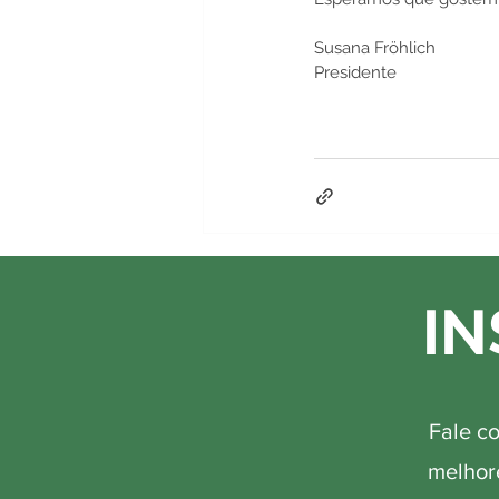
Susana Fröhlich
Presidente
IN
Fale c
melhore