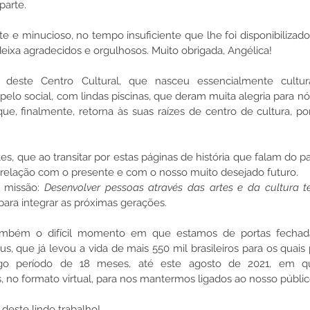
parte.
 e minucioso, no tempo insuficiente que lhe foi disponibilizado,
deixa agradecidos e orgulhosos. Muito obrigada, Angélica!
 deste Centro Cultural, que nasceu essencialmente cultura
 pelo social, com lindas piscinas, que deram muita alegria para nós
e, finalmente, retorna às suas raízes de centro de cultura, po
es, que ao transitar por estas páginas de história que falam do p
 relação com o presente e com o nosso muito desejado futuro.
 missão: 
Desenvolver pessoas através das artes e da cultura te
ra integrar as próximas gerações.
 também o difícil momento em que estamos de portas fechad
s, que já levou a vida de mais 550 mil brasileiros para os quais
 período de 18 meses, até este agosto de 2021, em qu
, no formato virtual, para nos mantermos ligados ao nosso públic
este lindo trabalho!