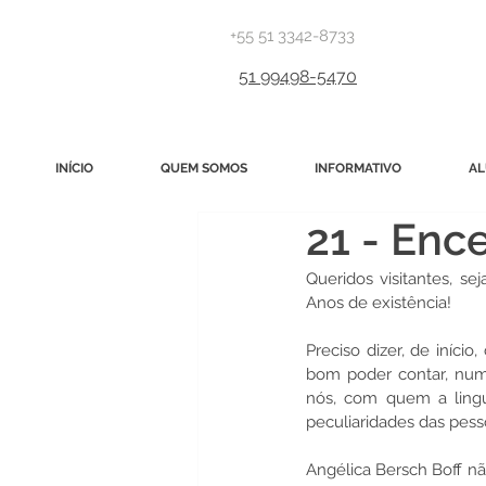
+55 51 3342-8733
51 99498-5470
INÍCIO
QUEM SOMOS
INFORMATIVO
AL
21 - Enc
Queridos visitantes, 
Anos de existência!
Preciso dizer, de iníci
bom poder contar, num
nós, com quem a lingu
peculiaridades das pess
Angélica Bersch Boff nã