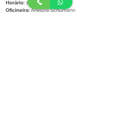
Horário:
 17h 
Oficineira: 
Anelore Schumann
Duração:
 1h
Público-alvo:
 7 a 12 anos
Número de vagas:
 12
Grupo Upita 
 Horário:
 18h
Oficineira:
 Fernanda Nóvoa
Público-alvo:
 6 a 14 anos
Vagas:
 ilimitadas
PROGRAMAÇÃO GRATUITA
Estacionamento no local
INSCREVA-SE