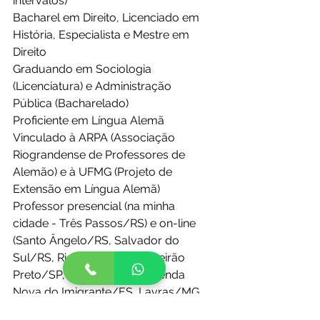
intervalos)
Bacharel em Direito, Licenciado em 
História, Especialista e Mestre em 
Direito
Graduando em Sociologia 
(Licenciatura) e Administração 
Pública (Bacharelado)
Proficiente em Língua Alemã
Vinculado à ARPA (Associação 
Riograndense de Professores de 
Alemão) e à UFMG (Projeto de 
Extensão em Língua Alemã)
Professor presencial (na minha 
cidade - Três Passos/RS) e on-line 
(Santo Ângelo/RS, Salvador do 
Sul/RS, Rio Grande/RS, Ribeirão 
Preto/SP, São Carlos/SP, Venda 
Nova do Imigrante/ES, Lavras/MG, 
Macapá-AP e Stuttgart-Alemanha).