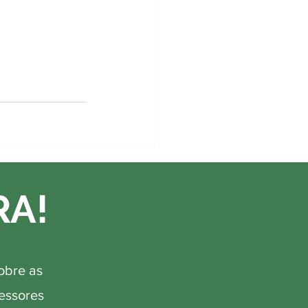
RA!
obre as
fessores