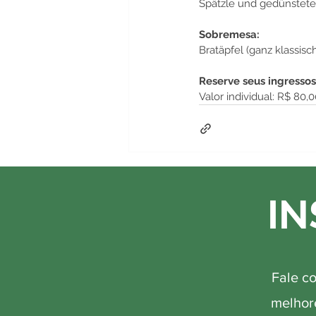
Spätzle und gedünstete 
Sobremesa:
Bratäpfel (ganz klassis
Reserve seus ingressos
Valor individual: R$ 80,0
IN
Fale c
melhore