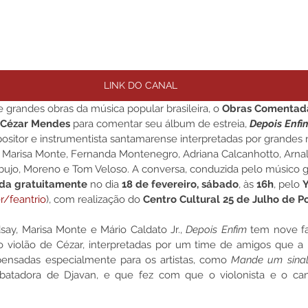
LINK DO CANAL
te grandes obras da música popular brasileira, o 
Obras Comentad
Cézar Mendes
 para comentar seu álbum de estreia, 
Depois Enfi
sitor e instrumentista santamarense interpretadas por grande
, Marisa Monte, Fernanda Montenegro, Adriana Calcanhotto, Arna
ujo, Moreno e Tom Veloso. A conversa, conduzida pelo músico 
ida gratuitamente
 no dia
 18 de fevereiro, sábado
,
às 
16h
, pelo 
/feantrio
), com realização do 
Centro Cultural 25 de Julho de P
say, Marisa Monte e Mário Caldato Jr., 
Depois Enfim
 tem nove fa
o violão de Cézar, interpretadas por um time de amigos que a 
ensadas especialmente para os artistas, como 
Mande um sina
ebatadora de Djavan, e que fez com que o violonista e o can