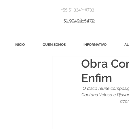
+55 51 3342-8733
51 99498-5470
INÍCIO
QUEM SOMOS
INFORMATIVO
AL
Obra Co
Enfim
O disco reúne composiç
Caetano Veloso e Djavan.
acom