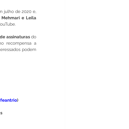
 julho de 2020 e, 
 Mehmari e Leila 
YouTube.
de assinaturas
 do 
mo recompensa a 
nteressados podem 
feantrio
)
is