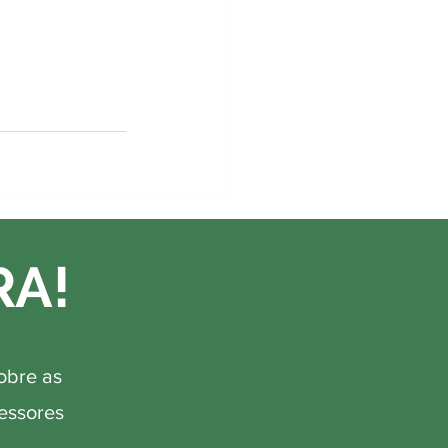
RA!
obre as
fessores