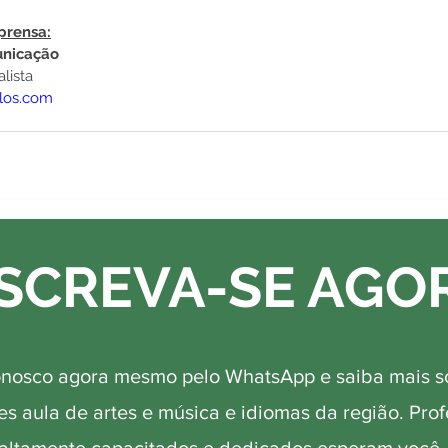
prensa:
unicação
lista
llos.com
SCREVA-SE AGO
onosco agora mesmo pelo WhatsApp e saiba mais s
s aula de artes e música e idiomas da região. Pro