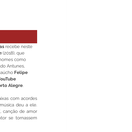
as
 recebe neste 
m 
(2018), que 
s nomes como 
ldo Antunes, 
gaúcho 
Felipe 
YouTube
orto Alegre
.
ixas com acordes 
música deu a ele. 
l
, canção de amor 
tor se tornassem 