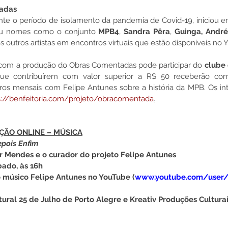
adas
nte o período de isolamento da pandemia de Covid-19, iniciou em
eu nomes como o conjunto 
MPB4
, 
Sandra Pêra
, 
Guinga, André
s outros artistas em encontros virtuais que estão disponíveis no 
com a produção do Obras Comentadas pode participar do 
clube 
 que contribuírem com valor superior a R$ 50 receberão co
ros mensais com Felipe Antunes sobre a história da MPB. Os i
s://benfeitoria.com/projeto/obracomentada
.
ÇÃO ONLINE – MÚSICA
pois Enfim
 Mendes e o curador do projeto Felipe Antunes 
bado, às 16h
o músico Felipe Antunes no YouTube (
www.youtube.com/user/
tural 25 de Julho de Porto Alegre e Kreativ Produções Cultura