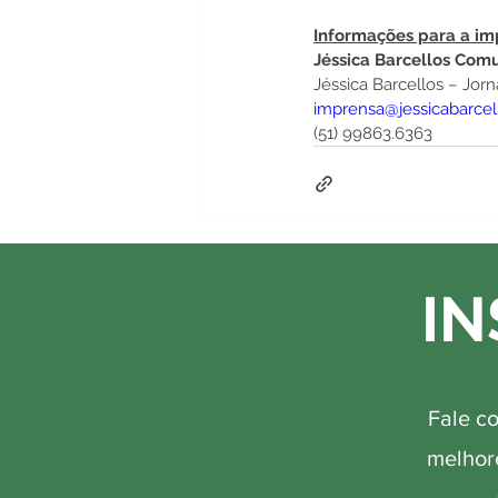
Informações para a im
Jéssica Barcellos Com
Jéssica Barcellos – Jorna
imprensa@jessicabarce
(51) 99863.6363
IN
Fale c
melhore