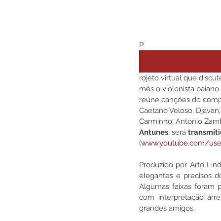
P
rojeto virtual que discu
mês o violonista baiano 
reúne canções do compo
Caetano Veloso, Djavan
Carminho, António Zamb
Antunes
, será 
transmit
(
www.youtube.com/user
Produzido por Arto Lind
elegantes e precisos d
Algumas faixas foram p
com interpretação arr
grandes amigos.