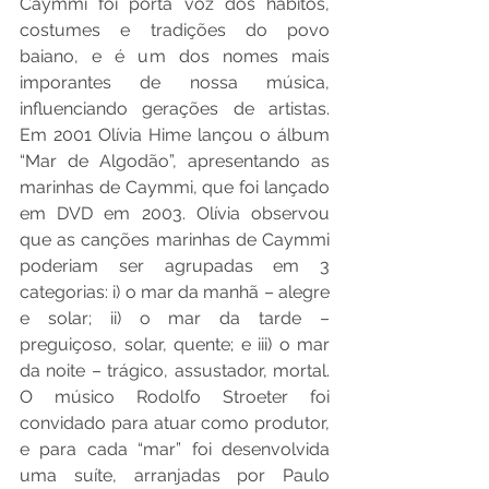
Caymmi foi porta voz dos hábitos, 
costumes e tradições do povo 
baiano, e é um dos nomes mais 
imporantes de nossa música, 
influenciando gerações de artistas. 
Em 2001 Olívia Hime lançou o álbum 
“Mar de Algodão”, apresentando as 
marinhas de Caymmi, que foi lançado 
em DVD em 2003. Olívia observou 
que as canções marinhas de Caymmi 
poderiam ser agrupadas em 3 
categorias: i) o mar da manhã – alegre 
e solar; ii) o mar da tarde – 
preguiçoso, solar, quente; e iii) o mar 
da noite – trágico, assustador, mortal. 
O músico Rodolfo Stroeter foi 
convidado para atuar como produtor, 
e para cada “mar” foi desenvolvida 
uma suíte, arranjadas por Paulo 