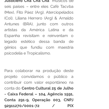
Justiciero Cha Cha Cha
” músicos de 
seis países – entre eles Café Tacvba 
(Mex), Fito Páez (Arg), Aterciopelados 
(Col), Liliana Herrero (Arg) & Arnaldo 
Antunes (BRA), junto com outros 
artistas da América Latina e da 
Espanha revisitam e reinventam o 
legado estético dessa banda de 
gênios que fundiu com maestria 
psicodelia e Tropicalismo.
Para colaborar na produção deste 
projeto convidamos o público a 
contribuir com valor espontâneo na 
conta do 
Centro Cultural 25 de Julho 
- Caixa Federal – 104, Agência 1591, 
Conta 291-9, Operação 003, CNPJ 
92911270/0001-72 / PIX 