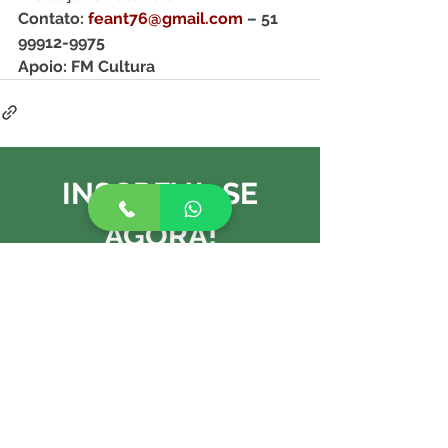
Contato: 
feant76@gmail.com
– 51 
99912-9975
Apoio: FM Cultura
INSCREVA-SE
AGORA!
Fale conosco agora mesmo
pelo WhatsApp e saiba
mais sobre as melhores
aula de artes e música e
idiomas da região.