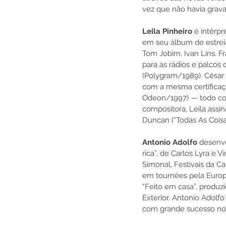
vez que não havia grava
Leila Pinheiro 
é intérpr
em seu álbum de estreia
Tom Jobim, Ivan Lins, F
para as rádios e palcos
(Polygram/1989). César
com a mesma certificaçã
Odeon/1997) — todo com
compositora, Leila assi
Duncan (“Todas As Coisa
Antonio Adolfo 
desenvo
rica”, de Carlos Lyra e
Simonal, Festivais da 
em tournées pela Europa
“Feito em casa”, produz
Exterior. Antonio Adolf
com grande sucesso no 