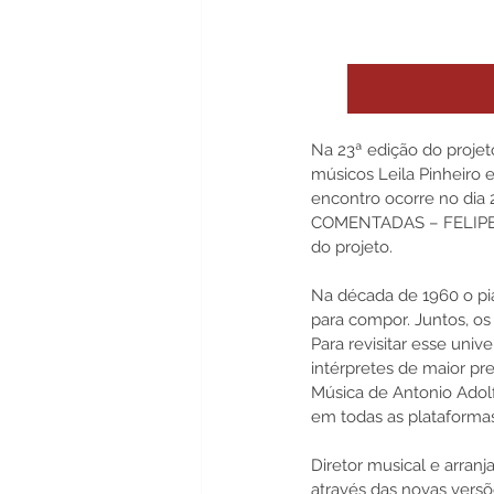
Na 23ª edição do projet
músicos Leila Pinheiro 
encontro ocorre no dia 
COMENTADAS – FELIPE
do projeto.
Na década de 1960 o pia
para compor. Juntos, o
Para revisitar esse univ
intérpretes de maior pre
Música de Antonio Adolf
em todas as plataformas d
Diretor musical e arran
através das novas versõ