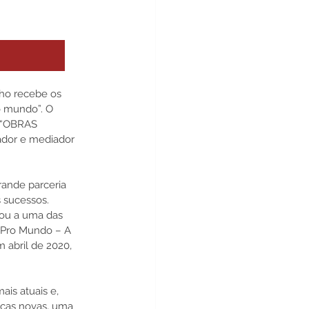
lho recebe os 
o mundo”. O 
e “OBRAS 
ador e mediador 
rande parceria 
 sucessos.
ntou a uma das 
r Pro Mundo – A 
 abril de 2020, 
is atuais e, 
icas novas, uma 