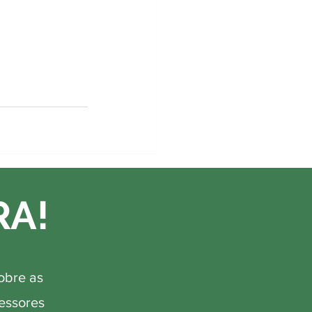
RA!
obre as
fessores