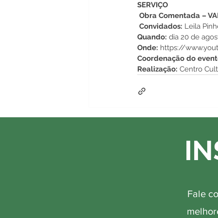
SERVIÇO
 Obra Comentada – 
 Convidados:
 Leila Pin
Quando:
 dia 20 de agos
Onde:
 https://www.you
Coordenação do event
Realização:
 Centro Cul
IN
Fale c
melhore