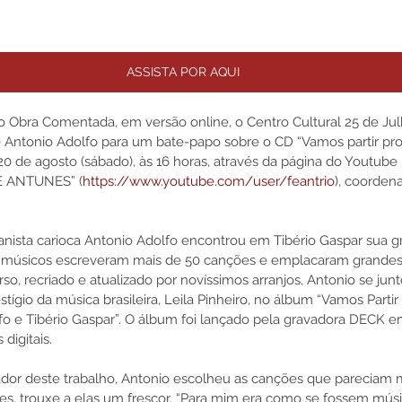
ASSISTA POR AQUI
o Obra Comentada, em versão online, o Centro Cultural 25 de Ju
e Antonio Adolfo para um bate-papo sobre o CD “Vamos partir pr
20 de agosto (sábado), às 16 horas, através da página do Youtub
 ANTUNES” (
https://www.youtube.com/user/feantrio
), coorden
nista carioca Antonio Adolfo encontrou em Tibério Gaspar sua g
s músicos escreveram mais de 50 canções e emplacaram grandes
erso, recriado e atualizado por novíssimos arranjos, Antonio se ju
stígio da música brasileira, Leila Pinheiro, no álbum “Vamos Parti
o e Tibério Gaspar”. O álbum foi lançado pela gravadora DECK em
igitais.  
jador deste trabalho, Antonio escolheu as canções que pareciam ma
es, trouxe a elas um frescor. “Para mim era como se fossem mús