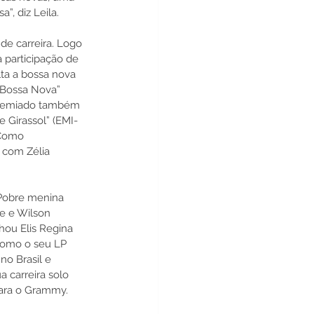
, diz Leila. 
de carreira. Logo 
 participação de 
ta a bossa nova 
 Bossa Nova” 
 premiado também 
 Girassol” (EMI-
 Como 
 com Zélia 
“Pobre menina 
e e Wilson 
ou Elis Regina 
 como o seu LP 
o Brasil e 
 carreira solo 
para o Grammy.