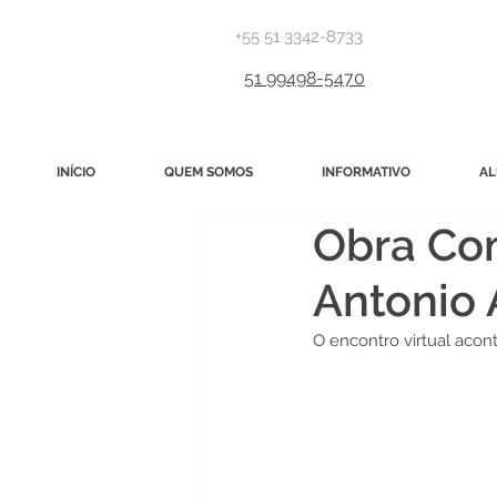
+55 51 3342-8733
51 99498-5470
INÍCIO
QUEM SOMOS
INFORMATIVO
AL
Obra Com
Antonio 
O encontro virtual acon