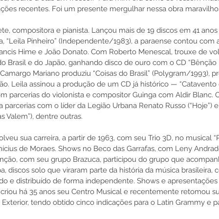
ções recentes. Foi um presente mergulhar nessa obra maravilhosa”
ete, compositora e pianista. Lançou mais de 19 discos em 41 anos 
, “Leila Pinheiro” (Independente/1983), a paraense contou com a
rancis Hime e João Donato. Com Roberto Menescal, trouxe de vol
 do Brasil e do Japão, ganhando disco de ouro com o CD “Bênção
 Camargo Mariano produziu “Coisas do Brasil” (Polygram/1993),
o. Leila assinou a produção de um CD já histórico — “Catavento e
 parcerias do violonista e compositor Guinga com Aldir Blanc.
na parcerias com o líder da Legião Urbana Renato Russo (“Hoje”) e
s Valem”), dentre outras.
lveu sua carreira, a partir de 1963, com seu Trio 3D, no musical 
 Vinícius de Moraes. Shows no Beco das Garrafas, com Leny Andrad
Canção, com seu grupo Brazuca, participou do grupo que acompanh
, discos solo que viraram parte da história da música brasileira,
ido e distribuído de forma independente. Shows e apresentações n
o criou há 35 anos seu Centro Musical e recentemente retomou sua
Exterior, tendo obtido cinco indicações para o Latin Grammy e 