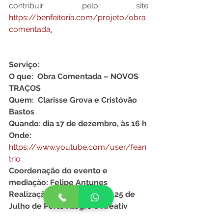
contribuir pelo site 
https://benfeitoria.com/projeto/obra
comentada
.
Serviço:
O que:  Obra Comentada – NOVOS 
TRAÇOS
Quem:  Clarisse Grova e Cristóvão 
Bastos
Quando: dia 17 de dezembro, às 16 h
Onde: 
https://www.youtube.com/user/fean
trio
Coordenação do evento e 
mediação: Felipe Antunes
Realização: Centro Cultural 25 de 
Julho de Porto Alegre e Kreativ 
Produções Culturais