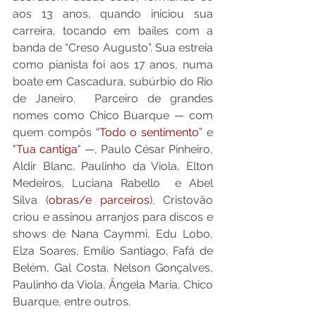
aos 13 anos, quando iniciou sua 
carreira, tocando em bailes com a 
banda de “Creso Augusto”. Sua estreia 
como pianista foi aos 17 anos, numa 
boate em Cascadura, subúrbio do Rio 
de Janeiro.  Parceiro de grandes 
nomes como Chico Buarque — com 
quem compôs “
Todo o sentimento
” e 
"
Tua cantiga
" —, Paulo César Pinheiro, 
Aldir Blanc, Paulinho da Viola, Elton 
Medeiros, Luciana Rabello  e Abel 
Silva (
obras/e parceiros
). Cristovão 
criou e assinou arranjos para discos e 
shows de Nana Caymmi, Edu Lobo, 
Elza Soares, Emílio Santiago, Fafá de 
Belém, Gal Costa, Nelson Gonçalves, 
Paulinho da Viola, Ângela Maria, Chico 
Buarque, entre outros. 