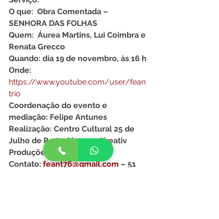
O que:  Obra Comentada – 
SENHORA DAS FOLHAS
Quem:  Áurea Martins, Lui Coimbra e 
Renata Grecco
Quando: dia 19 de novembro, às 16 h
Onde: 
https://www.youtube.com/user/fean
trio
Coordenação do evento e 
mediação: Felipe Antunes
Realização: Centro Cultural 25 de 
Julho de Porto Alegre e Kreativ 
Produções Culturais
Contato:
feant76@gmail.com
– 51 
99912-9975
Apoio: FM Cultura