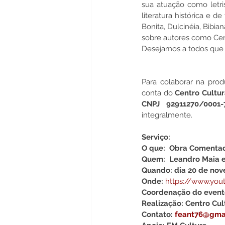
sua atuação como letri
literatura histórica e 
Bonita, Dulcinéia, Bibia
sobre autores como Cer
Desejamos a todos que 
Para colaborar na prod
conta do 
Centro Cultur
CNPJ 92911270/0001-7
integralmente.
Serviço:
O que:  Obra Comenta
Quem:  Leandro Maia 
Quando: dia 20 de nov
Onde: 
https://www.you
Coordenação do event
Realização: Centro Cul
Contato:
feant76@gma