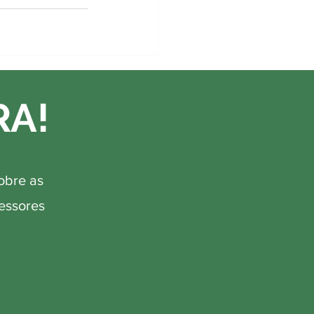
RA!
obre as
fessores
.