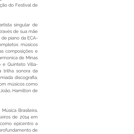
ão do Festival de 
tista singular de 
través de sua mãe 
o de piano da ECA-
ompletos músicos 
uas composições e 
armonica de Minas 
e Quinteto Villa-
trilha sonora da 
miada discografia, 
 com músicos como 
 João, Hamilton de 
úsica Brasileira, 
leiros de 2014 em 
 como epicentro a 
aprofundamento de 