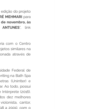
O Centro Cultural 25 de Julho, nos seus 70 anos de atividade, apresenta a décima quinta edição do projeto 
RÉ MEHMARI 
para 
 de novembro, às 
 ANTUNES
”, link 
ria com o Centro 
jetos similares na 
onada através de 
sidade Federal de 
iting na Bath Spa 
ras (Unirriter) e 
. Ao todo, possui 
Intérprete (2016). 
dos dez melhores 
olonista, cantor, 
98 a 2001), com o 