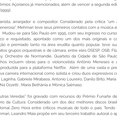
rêmios Açorianos já mencionados, além de vencer a segunda ediç
(1999).
anista, arranjador e compositor. Considerado pela crítica “um ar
generosa”, Mehmari teve seus primeiros contatos com a música a
P.  Mudou-se para São Paulo em 1995, com seu ingresso no curs
fico e requisitado, apontado como um dos mais originais e c
ação e premiado tanto na área erudita quanto popular, teve s
itos grupos orquestrais e de câmara, entre eles OSESP, OSB, Fil
y, Orchestre de Normandie, Quarteto da Cidade de São Paulo 
lhos incluem obras para o violoncelista Antônio Meneses e a 
ra produzida para a plataforma Netflix.  Além de uma vasta e pre
a carreira internacional como solista e criou duos expressivos
aginha, Gabriele Mirabassi, Antonio Loureiro, Danilo Brito, Maria
 Ná Ozzetti , Maria Bethânia e Mônica Salmaso.
utras Veredas” foi gravado com recursos do Prêmio Funarte de M
rio da Cultura. Considerado um dos dez melhores discos brasi
Jornal Zero Hora entre críticos musicais de todo o país. Tendo
mari, Leandro Maia propõe em seu terceiro trabalho autoral o 