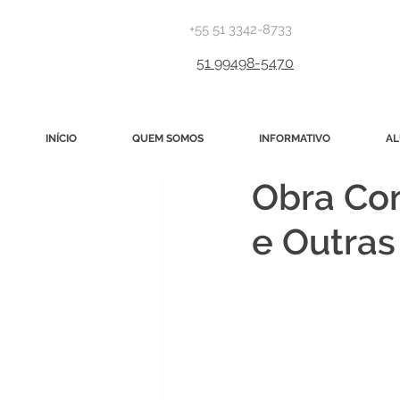
+55 51 3342-8733
51 99498-5470
INÍCIO
QUEM SOMOS
INFORMATIVO
AL
Obra Com
e Outras