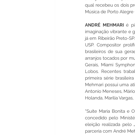
qual recebeu os dois p
Música de Porto Alegre 
ANDRÉ MEHMARI
 é pi
imaginação vibrante e 
já em Ribeirão Preto-S
USP. Compositor prolí
brasileiros de sua ger
arranjos tocados por mu
Gerais, Miami Symphon
Lobos. Recentes traba
primeira série brasilei
Mehmari possui uma ativ
Antonio Meneses, Mário L
Holanda, Marilia Vargas,
“Suíte Maria Bonita e O
concedido pelo Ministé
eleição realizada pelo 
parceria com André Meh