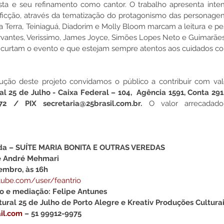
sta e seu refinamento como cantor. O trabalho apresenta inte
de ficção, através da tematização do protagonismo das personagen
na Terra, Teiniaguá, Diadorim e Molly Bloom marcam a leitura e p
vantes, Verissimo, James Joyce, Simões Lopes Neto e Guimarães
curtam o evento e que estejam sempre atentos aos cuidados c
ução deste projeto convidamos o público a contribuir com val
al 25 de Julho - Caixa Federal – 104,  Agência 1591, Conta 291
2 / PIX secretaria@25brasil.com.br. 
O valor arrecadado
da – SUÍTE MARIA BONITA E OUTRAS VEREDAS
e André Mehmari
embro, às 16h
tube.com/user/feantrio
o e mediação: Felipe Antunes
tural 25 de Julho de Porto Alegre e Kreativ Produções Cultura
il.com
– 51 99912-9975