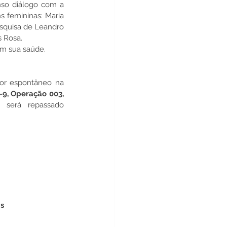
nso diálogo com a 
s femininas: Maria 
esquisa de Leandro 
 Rosa.
om sua saúde.
or espontâneo na 
-9, Operação 003, 
 será repassado 
is