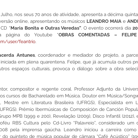
versão online, apresentando os músicos 
LEANDRO MAIA 
e 
AND
 CD “
Maria Bonita e Outras Veredas”
. O evento ocorrerá dia 
20
da página do Youtube “
OBRAS COMENTADAS – FELIPE
om/user/feantrio
.
acerda Antunes
, coordenador e mediador do projeto, a parce
 iniciada em plena quarentena. Felipe, que já acumula outros pro
ros espaços culturais, provoca o diálogo sobre a obra seleci
ntor, compositor e regente coral. Professor Adjunto da Univer
 aos cursos de Bacharelado em Música. Doutor em Música/Songwr
, Mestre em Literatura Brasileira (UFRGS), Especialista em Let
UFRGS). Prêmio Ibermúsicas de Composición de Canción Popular
upo MPB (1999 e 200), Revelação (2009), Disco Infantil (2012), e 
éu RBS Cultura pelo Cd-Livro “Palavreio”, considerado um 
2008 pela imprensa gaúcha. Leandro iniciou a carreira como vi
r do quinteto de música popular de câmara “Café Acústico” (19