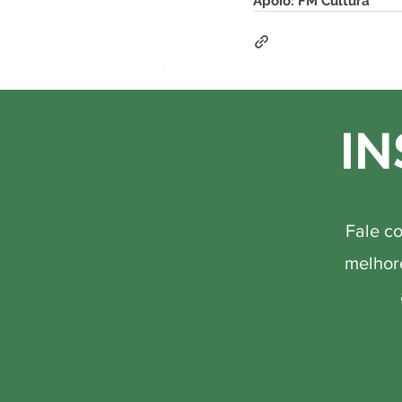
Apoio: FM Cultura
IN
Fale c
melhore