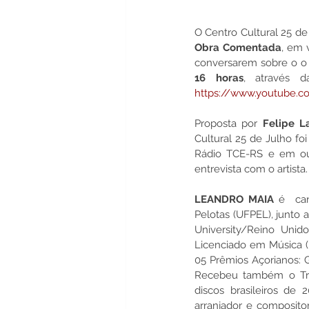
Obra Comentada
, em 
conversarem sobre o o
16 horas
, através 
https://www.youtube.c
Proposta por 
Felipe L
Cultural 25 de Julho foi
Rádio TCE-RS e em out
entrevista com o artista.
LEANDRO MAIA
 é  ca
Pelotas (UFPEL), junto
University/Reino Unido
Licenciado em Música (
05 Prêmios Açorianos: Gr
Recebeu também o Trof
discos brasileiros de 
arranjador e composito