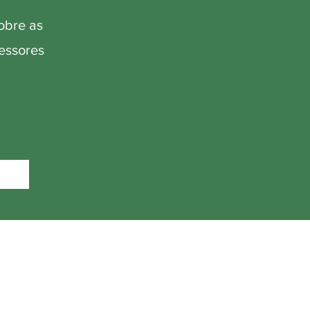
obre as
fessores
.