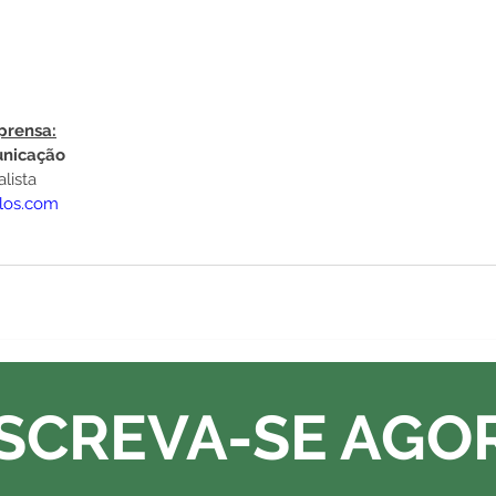
prensa:
unicação
lista
llos.com
SCREVA-SE AGO