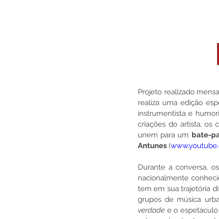
Projeto realizado mens
realiza uma edição esp
instrumentista e humor
criações do artista, 
os 
unem para um 
bate-pa
Antunes 
(
www.youtube.
Durante a conversa, os
nacionalmente conhecid
tem em sua trajetória di
grupos de música urb
verdade
 e o espetáculo