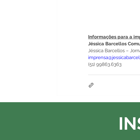
Informações para a im
Jéssica Barcellos Com
Jéssica Barcellos – Jorna
imprensa@jessicabarce
(51) 99863.6363
IN