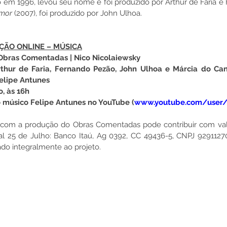
do em 1996, levou seu nome e foi produzido por Arthur de Faria e
amor
 (2007), foi produzido por John Ulhoa.
ÇÃO ONLINE – MÚSICA
 Obras Comentadas | Nico Nicolaiewsky
rthur de Faria, Fernando Pezão, John Ulhoa e Márcia do Ca
elipe Antunes
o, às 16h
o músico Felipe Antunes no YouTube (
www.youtube.com/user/
 com a produção do Obras Comentadas pode contribuir com val
l 25 de Julho: 
Banco Itaú, Ag 0392, CC 49436-5, CNPJ 9291127
do integralmente ao projeto.