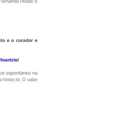
 Fernando Pezão; o 
nto
 e o curador e 
feantrio
)
or espontâneo na 
0/0001-72
. O valor 