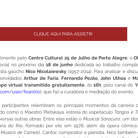
CLIQUE AQUI PARA ASSISTIR
almente pelo
 Centro Cultural 25 de Julho de Porto Alegre
, o 
O
ecial no próximo dia 
18 de junho
 dedicada ao trabalho comple
ista gaúcho 
Nico Nicolaiewsky 
(1957-2014). Para analisar e discuti
convidados 
Arthur de Faria
, 
Fernando Pezão
, 
John Ulhoa
 e 
Má
po virtual transmitido gratuitamente
, às 
16h
, pelo canal do 
Y
com/user/feantrio
), que faz a curadoria e mediação do evento.
 participantes relembram os principais momentos da carreira d
o como o Maestro Pletskaya, estrela do espetáculo 
Tangos e T
versas outras obras. Entre elas estão o 
Musical Saracura
, um dos
ana do Rio, formado por ele em 1978, além da ópera cômica
 
Música de Camelô
. Cantor, compositor e pianista, Nico também 