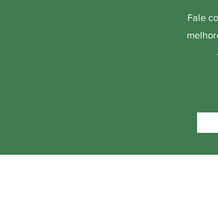
Fale c
melhore