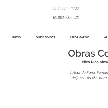
+55 51 3342-8733
51 99498-5470
INÍCIO
QUEM SOMOS
INFORMATIVO
AL
Obras C
Nico Nicolaie
Arthur de Faria, Ferna
de junho, às 16h, par