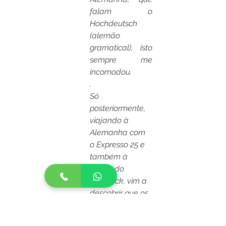
falam o 
Hochdeutsch 
(alemão 
gramatical), isto 
sempre me 
incomodou. 
.
Só 
posteriormente, 
viajando à 
Alemanha com 
o Expresso 25 e 
também à 
região do 
Hunsrück, vim a 
descobrir que os 
integrantes do 
grupo que 