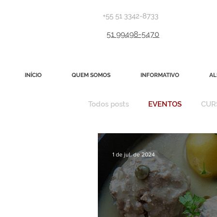
+55 51 3342-8733
51 99498-5470
INÍCIO
QUEM SOMOS
INFORMATIVO
AL
Todos posts
EVENTOS
CUR
EXPOSIÇÃO 25
1 de jul. de 2024